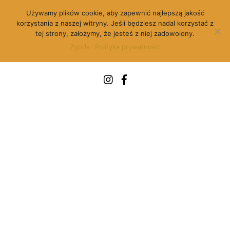
Skip
Używamy plików cookie, aby zapewnić najlepszą jakość
to
korzystania z naszej witryny. Jeśli będziesz nadal korzystać z
content
tej strony, założymy, że jesteś z niej zadowolony.
Zgoda
Polityka prywatności
Menu