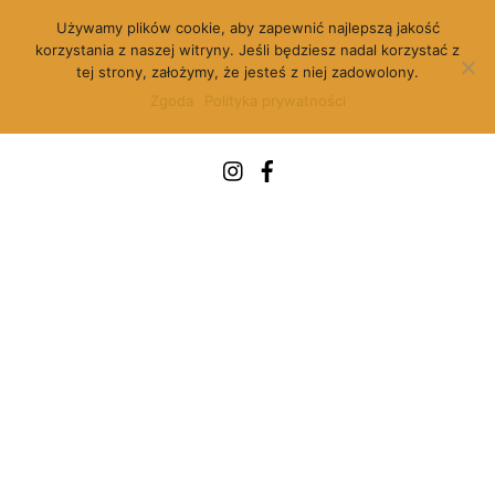
Skip
Używamy plików cookie, aby zapewnić najlepszą jakość
to
korzystania z naszej witryny. Jeśli będziesz nadal korzystać z
content
tej strony, założymy, że jesteś z niej zadowolony.
Zgoda
Polityka prywatności
Menu